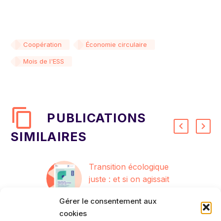
Coopération
Économie circulaire
Mois de l'ESS
PUBLICATIONS
SIMILAIRES
Transition écologique
juste : et si on agissait
dans les quartiers avec
10 Juil 2023
Gérer le consentement aux
l’ESS ?
cookies