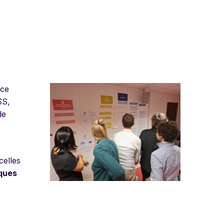
nce
SS,
de
celles
iques