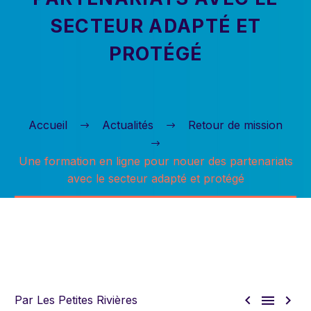
SECTEUR ADAPTÉ ET
PROTÉGÉ
Accueil
Actualités
Retour de mission
Une formation en ligne pour nouer des partenariats
avec le secteur adapté et protégé



Par Les Petites Rivières