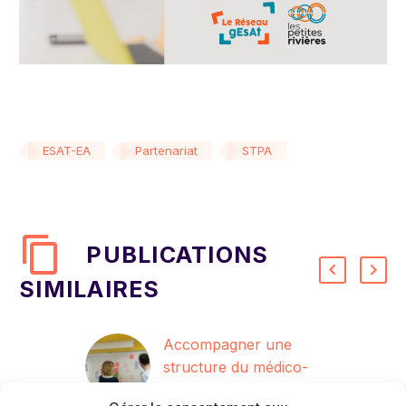
ESAT-EA
Partenariat
STPA
PUBLICATIONS
SIMILAIRES
Accompagner une
structure du médico-
social dans
27 Jan 2023