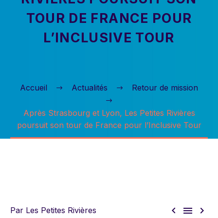
TOUR DE FRANCE POUR
L’INCLUSIVE TOUR
Accueil
Actualités
Retour de mission
Après Strasbourg et Lyon, Les Petites Rivières
poursuit son tour de France pour l’Inclusive Tour



Par Les Petites Rivières