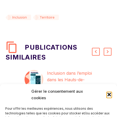
Inclusion
Territoire
PUBLICATIONS
SIMILAIRES
Inclusion dans l’emploi
dans les Hauts-de-
France : panorama
23 Jan 2026
Gérer le consentement aux
sur l’égalité femmes-
cookies
hommes
Pour offrir les meilleures expériences, nous utilisons des
technologies telles que les cookies pour stocker et/ou accéder aux