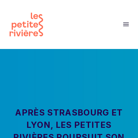
APRÈS STRASBOURG ET
LYON, LES PETITES
RIVIÈRES POURSUIT SON