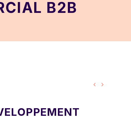
CIAL B2B


VELOPPEMENT