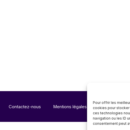
Pour offrir les meille
Contactez-nous
Mentions légales
Notre offre
cookies pour stocker 
ces technologies nou
navigation ou les ID u
consentement peut avo