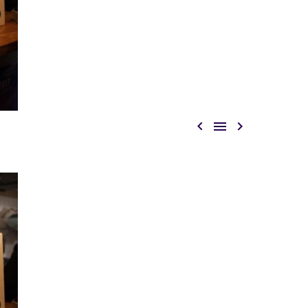


