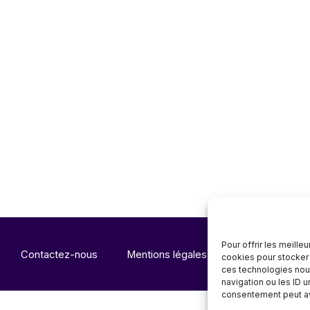
Pour offrir les meille
Contactez-nous
Mentions légales
Notre offre
cookies pour stocker 
ces technologies nou
navigation ou les ID u
consentement peut avo